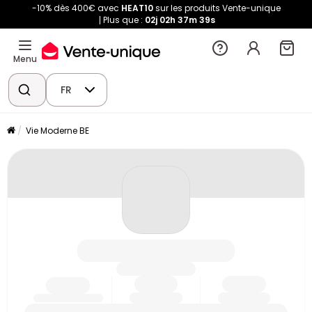
-10% dès 400€ avec
HEAT10
sur les produits Vente-unique
Plus que :
02j
02h
37m
39s
Menu
FR
Vie Moderne BE