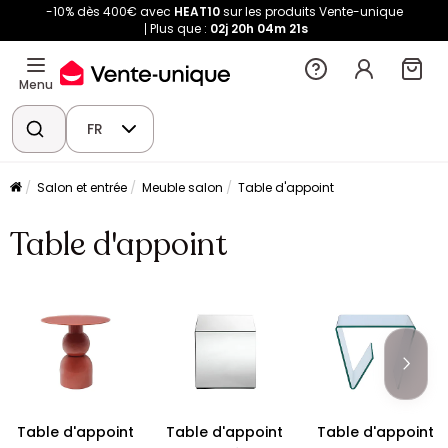
-10% dès 400€ avec
HEAT10
sur les produits Vente-unique
Plus que :
02j
20h
04m
20s
Menu
FR
Salon et entrée
Meuble salon
Table d'appoint
Table d'appoint
Table d'appoint
Table d'appoint
Table d'appoint