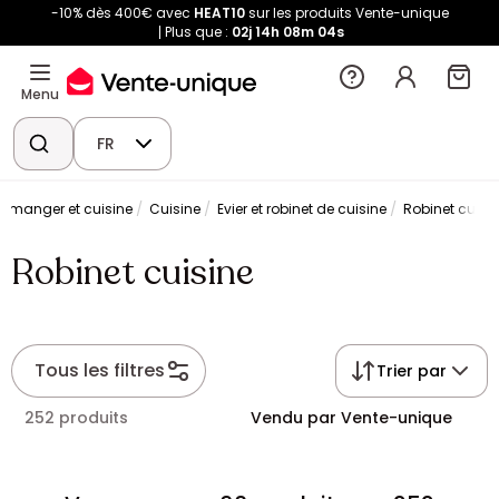
-10% dès 400€ avec
HEAT10
sur les produits Vente-unique
Plus que :
02j
14h
08m
04s
Menu
FR
 à manger et cuisine
Cuisine
Evier et robinet de cuisine
Robinet cuisi
Robinet cuisine
Tous les filtres
Trier par
252 produits
Vendu par Vente-unique