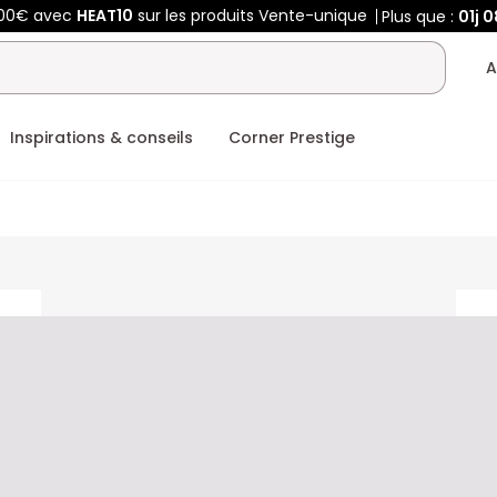
400€ avec
HEAT10
sur les produits Vente-unique
Plus que :
01j
0
A
Inspirations & conseils
Corner Prestige
ceholder
placeholder