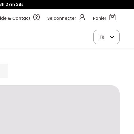
8h
27m
37s
ide & Contact
Se connecter
Panier
FR