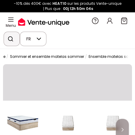
-10% dès 400€ avec
HEAT10
sur les produits Vente-unique
Plus que :
00j
12h
50m
03s
Menu
FR
erie
Sommier et ensemble matelas sommier
Ensemble matelas somm