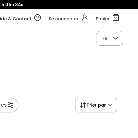
1h
01m
32s
ide & Contact
Se connecter
Panier
FR
tres
Trier par