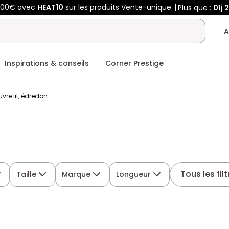
400€ avec
HEAT10
sur les produits Vente-unique
Plus que :
01j
2
A
Inspirations & conseils
Corner Prestige
vre lit, édredon
Tous les fil
Taille
Marque
Longueur