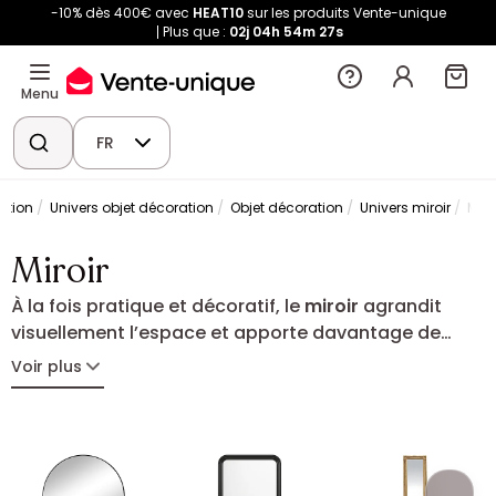
-10% dès 400€ avec
HEAT10
sur les produits Vente-unique
Plus que :
02j
04h
54m
27s
Menu
FR
ation
Univers objet décoration
Objet décoration
Univers miroir
Miro
Miroir
À la fois pratique et décoratif, le
miroir
agrandit
visuellement l’espace et apporte davantage de
lumière à votre intérieur. Dans une entrée, un salon,
Voir plus
une chambre ou une salle de bain, il s’intègre
facilement à tous les styles de décoration. Rond,
rectangulaire ou design original : trouvez le miroir
qui sublimera votre pièce.