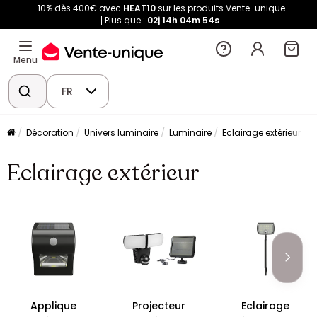
-10% dès 400€ avec
HEAT10
sur les produits Vente-unique
Plus que :
02j
14h
04m
53s
Menu
FR
Décoration
Univers luminaire
Luminaire
Eclairage extérieur
Eclairage extérieur
Applique
Projecteur
Eclairage