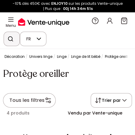
-10% dès 450€ avec
ENJOY10
sur les produits Vente-unique
Plus que :
00j
14h
34m
51s
Menu
FR
Décoration
Univers linge
Linge
Linge de lit bébé
Protège oreiller
Protège oreiller
Tous les filtres
Trier par
4 produits
Vendu par Vente-unique