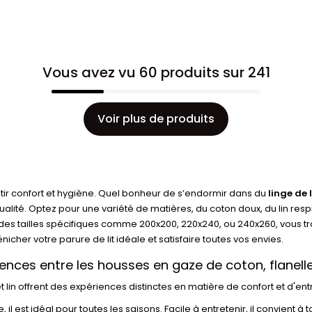
Vous avez vu 60 produits sur 241
Voir plus de produits
ir confort et hygiène. Quel bonheur de s’endormir dans du
linge de l
lité. Optez pour une variété de matières, du coton doux, du lin resp
u des tailles spécifiques comme 200x200, 220x240, ou 240x260, vous
nicher votre parure de lit idéale et satisfaire toutes vos envies.
rences entre les housses en gaze de coton, flanelle 
lin offrent des expériences distinctes en matière de confort et d'entre
l est idéal pour toutes les saisons. Facile à entretenir, il convient à to