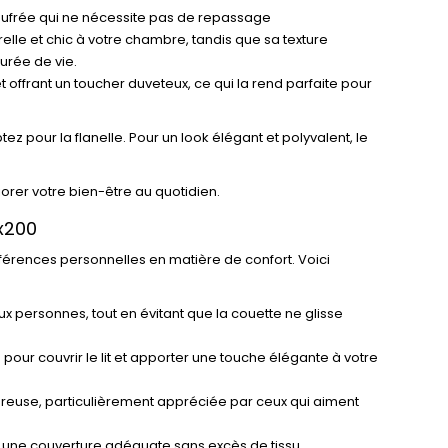
 gaufrée qui ne nécessite pas de repassage
urelle et chic à votre chambre, tandis que sa texture
durée de vie.
 offrant un toucher duveteux, ce qui la rend parfaite pour
 pour la flanelle. Pour un look élégant et polyvalent, le
iorer votre bien-être au quotidien.
0x200
préférences personnelles en matière de confort. Voici
x personnes, tout en évitant que la couette ne glisse
 pour couvrir le lit et apporter une touche élégante à votre
néreuse, particulièrement appréciée par ceux qui aiment
ant une couverture adéquate sans excès de tissu.