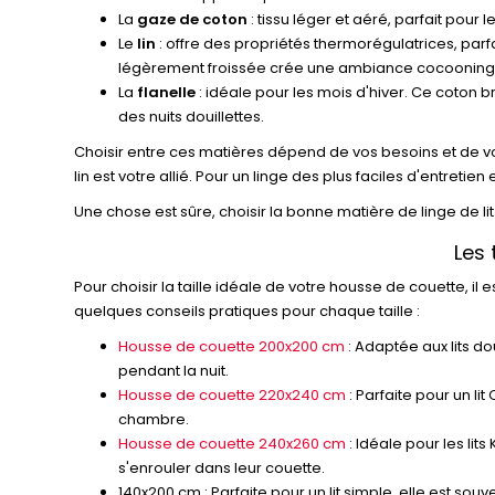
La
gaze de coton
: tissu léger et aéré, parfait pou
Le
lin
: offre des propriétés thermorégulatrices, parfa
légèrement froissée crée une ambiance cocooning. Il
La
flanelle
: idéale pour les mois d'hiver. Ce coton 
des nuits douillettes.
Choisir entre ces matières dépend de vos besoins et de vos
lin est votre allié. Pour un linge des plus faciles d'entretien
Une chose est sûre, choisir la bonne matière de linge de l
Les 
Pour choisir la taille idéale de votre housse de couette, il
quelques conseils pratiques pour chaque taille :
Housse de couette 200x200 cm
: Adaptée aux lits d
pendant la nuit.
Housse de couette 220x240 cm
: Parfaite pour un li
chambre.
Housse de couette 240x260 cm
: Idéale pour les li
s'enrouler dans leur couette.
140x200 cm : Parfaite pour un lit simple, elle est so