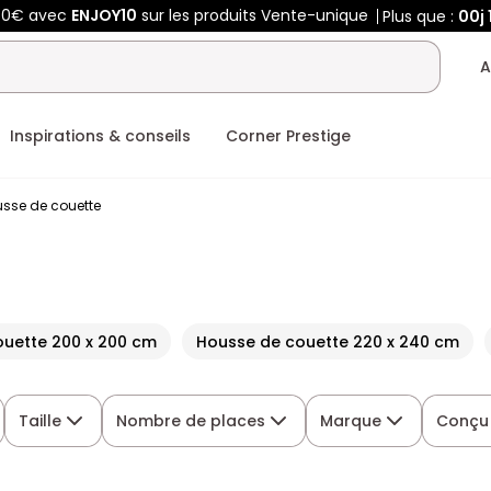
50€ avec
ENJOY10
sur les produits Vente-unique
Plus que :
00j
A
Inspirations & conseils
Corner Prestige
sse de couette
uette 200 x 200 cm
Housse de couette 220 x 240 cm
Taille
Nombre de places
Marque
Conçu 