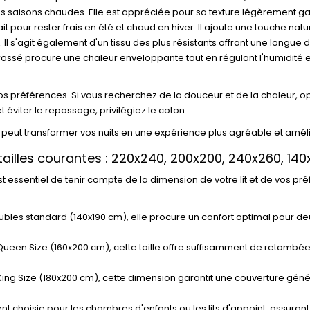
r les saisons chaudes. Elle est appréciée pour sa texture légèrement
it pour rester frais en été et chaud en hiver. Il ajoute une touche nat
 s'agit également d'un tissu des plus résistants offrant une longue 
brossé procure une chaleur enveloppante tout en régulant l'humidité et
 préférences. Si vous recherchez de la douceur et de la chaleur, optez
 et éviter le repassage, privilégiez le coton.
it peut transformer vos nuits en une expérience plus agréable et amél
tailles courantes : 220x240, 200x200, 240x260, 14
 est essentiel de tenir compte de la dimension de votre lit et de vos 
oubles standard (140x190 cm), elle procure un confort optimal pour deu
t Queen Size (160x200 cm), cette taille offre suffisamment de retombée
ts King Size (180x200 cm), cette dimension garantit une couverture gé
uvent choisie pour les chambres d'enfants ou les lits d'appoint, assur