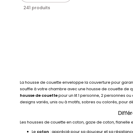
241 produits
La housse de couette enveloppe la couverture pour garant
souffle à votre chambre avec une housse de couette de qua
housse de couette
pour un lit 1 personne, 2 personnes o
designs variés, unis ou à motifs, sobres ou colorés, pour dé
Diffé
Les housses de couette en coton, gaze de coton, flanelle et 
Le
coton
: apprécié pour sa douceur et sa résistance, i