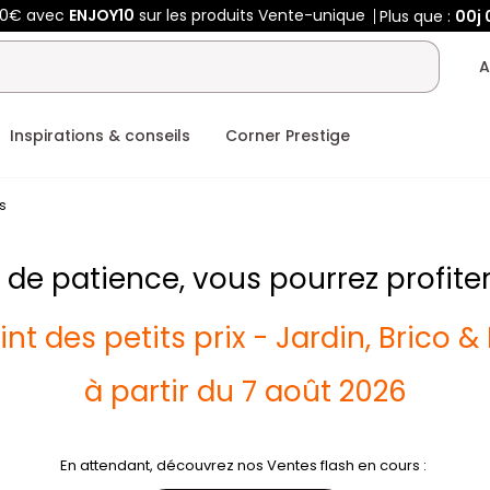
50€ avec
ENJOY10
sur les produits Vente-unique
Plus que :
00j
A
Inspirations & conseils
Corner Prestige
rs
de patience, vous pourrez profiter
int des petits prix - Jardin, Brico & 
à partir du 7 août 2026
En attendant, découvrez nos Ventes flash en cours :