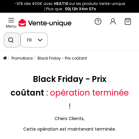
-10% dès 400€ avec
HEAT10
sur les produits Vente-unique
Plus que :
00j
12h
34m
07s
Menu
FR
Promotions
Black Friday - Prix coûtant
Black Friday - Prix
coûtant
:
opération terminée
!
Chers Clients,
Cette opération est maintenant terminée.