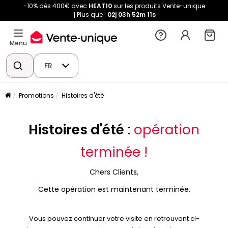
-10% dès 400€ avec
HEAT10
sur les produits Vente-unique
Plus que :
02j
03h
52m
11s
Menu
FR
Promotions
Histoires d'été
Histoires d'été
:
opération
terminée !
Chers Clients,
Cette opération est maintenant terminée.
Vous pouvez continuer votre visite en retrouvant ci-