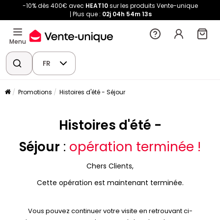
-10% dès 400€ avec
HEAT10
sur les produits Vente-unique
Plus que :
02j
04h
54m
13s
Menu
FR
Promotions
Histoires d'été - Séjour
Histoires d'été -
Séjour
:
opération terminée !
Chers Clients,
Cette opération est maintenant terminée.
Vous pouvez continuer votre visite en retrouvant ci-