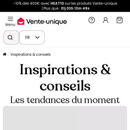
-10% dès 400€ avec
HEAT10
sur les produits Vente-unique
Plus que :
01j
03h
13m
49s
Menu
FR
Inspirations & conseils
Inspirations &
conseils
Les tendances du moment