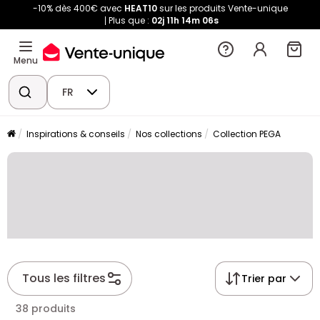
-10% dès 400€ avec
HEAT10
sur les produits Vente-unique
Plus que :
02j
11h
14m
06s
Menu
FR
Inspirations & conseils
Nos collections
Collection PEGA
Tous les filtres
Trier par
38 produits