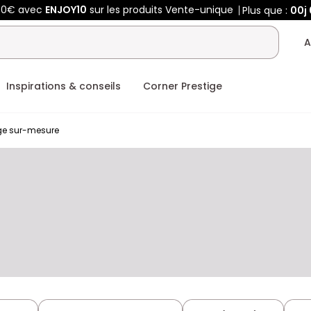
50€ avec
ENJOY10
sur les produits Vente-unique
Plus que :
00j
A
Inspirations & conseils
Corner Prestige
ge sur-mesure