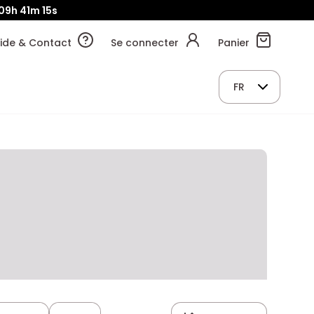
09h
41m
14s
ide & Contact
Se connecter
Panier
FR