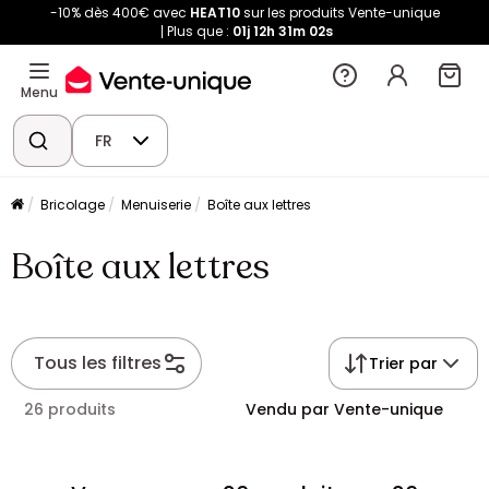
-10% dès 400€ avec
HEAT10
sur les produits Vente-unique
Plus que :
01j
12h
31m
01s
Menu
FR
Bricolage
Menuiserie
Boîte aux lettres
Boîte aux lettres
Tous les filtres
Trier par
26 produits
Vendu par Vente-unique