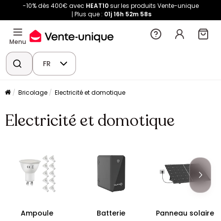
-10% dès 400€ avec
HEAT10
sur les produits Vente-unique
Plus que :
01j
16h
52m
58s
Menu
FR
Bricolage
Electricité et domotique
Electricité et domotique
Ampoule
Batterie
Panneau solaire