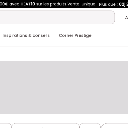
400€ avec
HEAT10
sur les produits Vente-unique
Plus que :
02j
2
A
Inspirations & conseils
Corner Prestige
Y