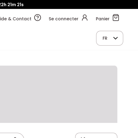
2h
21m
20s
ide & Contact
Se connecter
Panier
FR