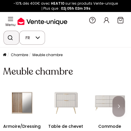
-10% dès 400€ avec
HEAT10
sur les produits Vente-unique
Plus que :
02j
05h
02m
39s
Menu
FR
Chambre
Meuble chambre
Meuble chambre
Armoire/Dressing
Table de chevet
Commode