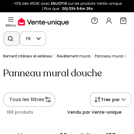
-10% dès 450€ avec
ENJOY10
sur les produits Vente-unique
Plus que :
00j
03h
54m
26s
Menu
FR
vêtement intérieur et extérieur
Revêtement mural
Panneau mural dou
Panneau mural douche
Tous les filtres
Trier par
188 produits
Vendu par Vente-unique