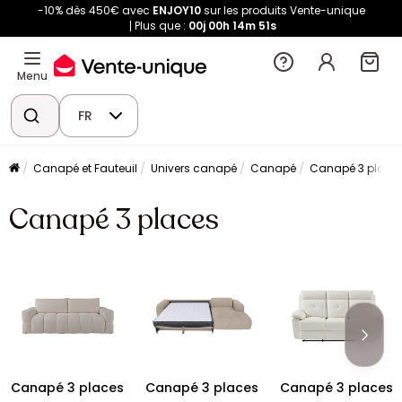
-10% dès 450€ avec
ENJOY10
sur les produits Vente-unique
Plus que :
00j
00h
14m
49s
Menu
FR
Canapé et Fauteuil
Univers canapé
Canapé
Canapé 3 place
Canapé 3 places
Canapé 3 places
Canapé 3 places
Canapé 3 places