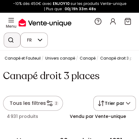
-10% dès 450€ avec
ENJOY10
sur les produits Vente-unique
Plus que :
00j
19h
33m
48s
Menu
FR
Canapé et Fauteuil
Univers canapé
Canapé
Canapé droit 3 plac
Canapé droit 3 places
Tous les filtres
Trier par
2
4 931 produits
Vendu par Vente-unique