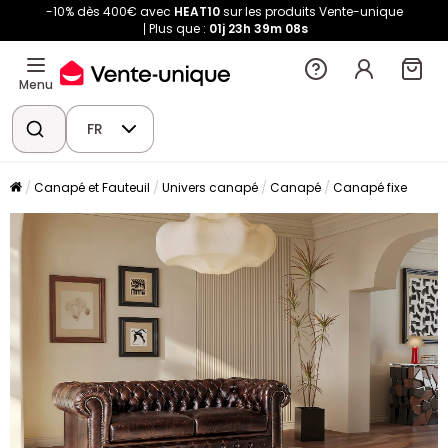
-10% dès 400€ avec
HEAT10
sur les produits Vente-unique
Plus que :
01j
23h
39m
08s
Menu
FR
Canapé et Fauteuil
Univers canapé
Canapé
Canapé fixe