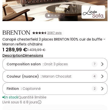
BRENTON
2087 avis
Canapé chesterfield 3 places BRENTON 100% cuir de buffle -
Marron reflets châtains
1 289,99 €
1 439,99 €
Description
Dimensions
Composition salon :
Droit 3 places
7
Couleur (nuance) :
Marron Chocolat
4
Finition :
Capitonné
2
En stock
Quantité limitée
Livré sous 6 à 8 jours