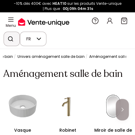
-10% dès 400€ avec
HEAT10
sur les produits Vente-unique
Plus que :
00j
09h
04m
31s
Menu
FR
de bain
Univers aménagement salle de bain
Aménagement salle de 
Aménagement salle de bain
Vasque
Robinet
Miroir de salle de