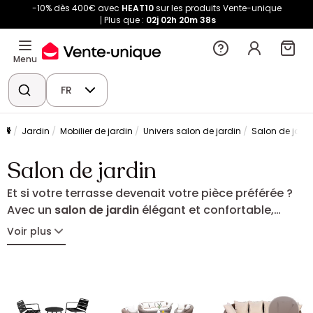
-10% dès 400€ avec
HEAT10
sur les produits Vente-unique
Plus que :
02j
02h
20m
37s
Menu
FR
Jardin
Mobilier de jardin
Univers salon de jardin
Salon de jardi
Salon de jardin
Et si votre terrasse devenait votre pièce préférée ?
Avec un
salon de jardin
élégant et confortable,
créez un espace convivial où partager apéritifs,
Voir plus
repas et instants de détente. Lignes raffinées,
matières chaleureuses ou design audacieux :
trouvez l’ensemble idéal pour sublimer votre
extérieur et profiter pleinement des beaux jours.