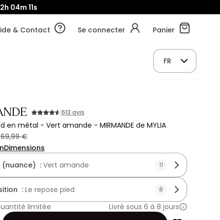
2h
04m
11s
ide & Contact
Se connecter
Panier
FR
ANDE
613 avis
ed en métal - Vert amande - MIRMANDE de MYLIA
€
69,99 €
on
Dimensions
 (nuance) :
Vert amande
11
ition :
Le repose pied
8
uantité limitée
Livré sous 6 à 8 jours