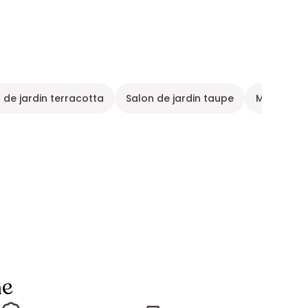
 de jardin terracotta
Salon de jardin taupe
Mobilier d
ne