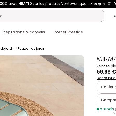
400€ avec
HEAT10
sur les produits Vente-unique
Plus que :
01j
0
A
Inspirations & conseils
Corner Prestige
 de jardin
Fauteuil de jardin
MIRM
Repose pi
59,99 
Descripti
Couleur
Compos
En stock
Q
Quantité