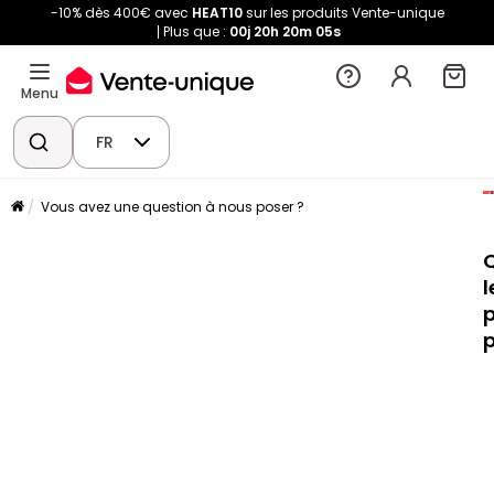
-10% dès 400€ avec
HEAT10
sur les produits Vente-unique
Plus que :
00j
20h
20m
04s
Menu
FR
Vous avez une question à nous poser ?
l
p