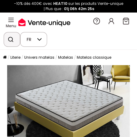
-10% dès 400€ avec
HEAT10
sur les produits Vente-unique
Plus que :
01j
06h
42m
25s
Menu
FR
Literie
Univers matelas
Matelas
Matelas classique