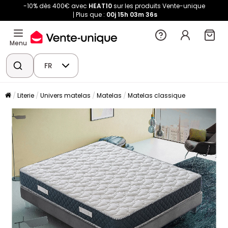
-10% dès 400€ avec
HEAT10
sur les produits Vente-unique
Plus que :
00j
15h
03m
36s
Menu
FR
Literie
Univers matelas
Matelas
Matelas classique