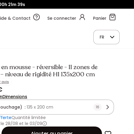
00h
21m
38s
ide & Contact
Se connecter
Panier
FR
en mousse - réversible - 11 zones de
– niveau de rigidité H1 135x200 cm
2 avis
€
on
Dimensions
(couchage) :
135 x 200 cm
16
fferte
Quantité limitée
 le 28/08 et le 03/09
Ajouter au panier