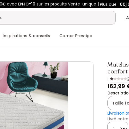
50€ avec
ENJOY10
sur les produits Vente-unique
Plus que :
00j
A
Inspirations & conseils
Corner Prestige
Matelas 
confort 
162,99 
Descripti
Taille 
Livraison o
Livré entre
Quantité