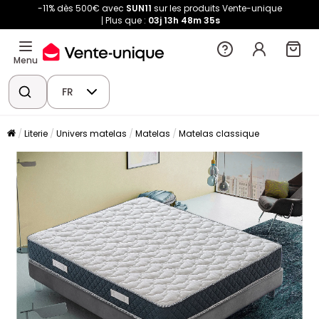
-11% dès 500€ avec
SUN11
sur les produits Vente-unique
Plus que :
03j
13h
48m
35s
Menu
FR
Literie
Univers matelas
Matelas
Matelas classique