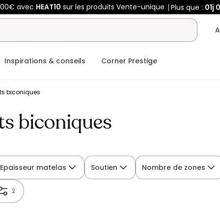
400€ avec
HEAT10
sur les produits Vente-unique
Plus que :
01j
A
Inspirations & conseils
Corner Prestige
ts biconiques
ts biconiques
Epaisseur matelas
Soutien
Nombre de zones
2