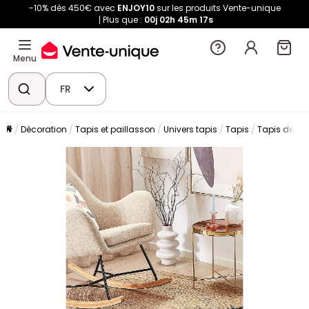
-10% dès 450€ avec
ENJOY10
sur les produits Vente-unique
Plus que :
00j
02h
45m
16s
Menu
FR
Décoration
Tapis et paillasson
Univers tapis
Tapis
Tapis de sa