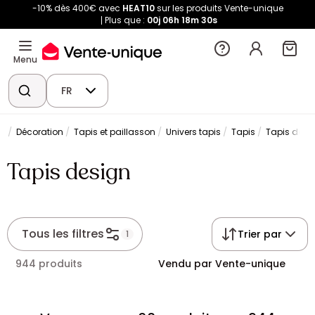
-10% dès 400€ avec
HEAT10
sur les produits Vente-unique
Plus que :
00j
06h
18m
30s
Menu
FR
Décoration
Tapis et paillasson
Univers tapis
Tapis
Tapis desi
Tapis design
Tous les filtres
Trier par
1
944 produits
Vendu par Vente-unique