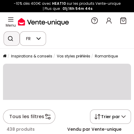
-10% dès 400€ avec
HEAT10
sur les produits Vente-unique
Plus que :
01j
16h
54m
43s
Menu
FR
Inspirations & conseils
Vos styles préférés
Romantique
Tous les filtres
Trier par
438 produits
Vendu par Vente-unique