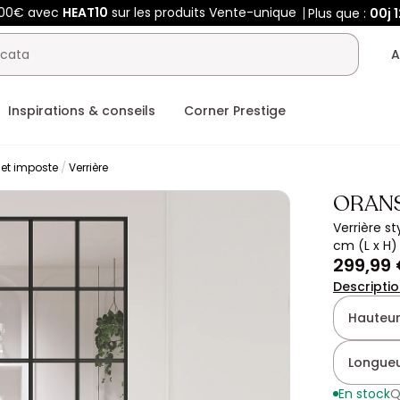
400€ avec
HEAT10
sur les produits Vente-unique
Plus que :
00j
1
A
Inspirations & conseils
Corner Prestige
r et imposte
Verrière
ORAN
Verrière s
cm (L x H
299,99
Descripti
Hauteur
Longueu
En stock
Q