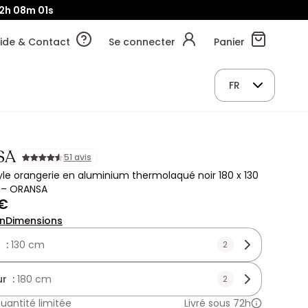
2h
08m
00s
ide & Contact
Se connecter
Panier
FR
SA
51 avis
tyle orangerie en aluminium thermolaqué noir 180 x 130
) – ORANSA
 €
on
Dimensions
 :
130 cm
2
r :
180 cm
2
uantité limitée
Livré sous 72h