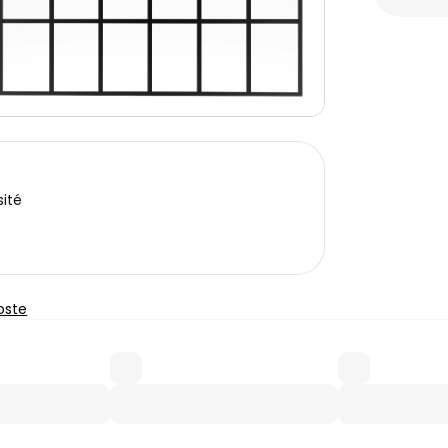
ité
oste