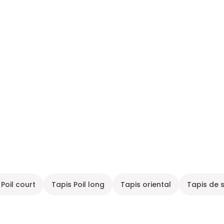
 Poil court
Tapis Poil long
Tapis oriental
Tapis de 