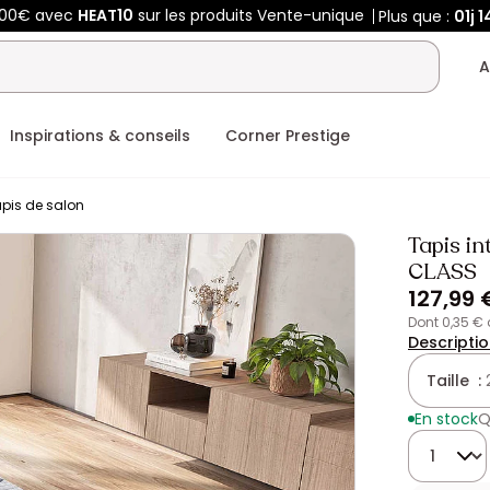
400€ avec
HEAT10
sur les produits Vente-unique
Plus que :
01j
1
A
Inspirations & conseils
Corner Prestige
pis de salon
Tapis in
CLASS
127,99 
dont 0,35 €
Descripti
Taille :
En stock
Q
Quantité