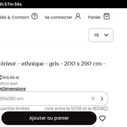
4h
57m
54s
ide & Contact
Se connecter
Panier
FR
térieur - ethnique - gris - 200 x 290 cm -
€
159,95 €
 d'Eco-part
on
Dimensions
200x290 cm
4
uantité limitée
Livré entre le 13/08 et le 18/08
Ajouter au panier