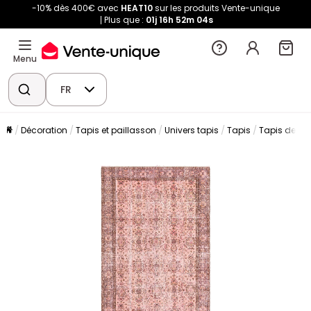
-10% dès 400€ avec
HEAT10
sur les produits Vente-unique
Plus que :
01j
16h
52m
04s
Menu
FR
Décoration
Tapis et paillasson
Univers tapis
Tapis
Tapis de sa