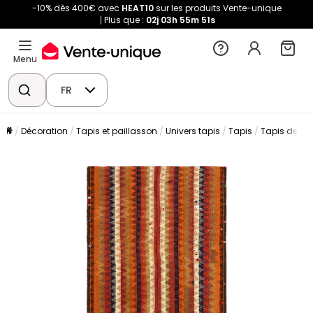
-10% dès 400€ avec
HEAT10
sur les produits Vente-unique
Plus que :
02j
03h
55m
50s
Menu
FR
Décoration
Tapis et paillasson
Univers tapis
Tapis
Tapis de sa