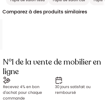
Tapis de salon tissu
Tapis de salon cuir
Tapis ti
Comparez à des produits similaires
N°1 de la vente de mobilier en
ligne
Recevez 4% en bon
30 jours satisfait ou
d'achat pour chaque
remboursé
commande