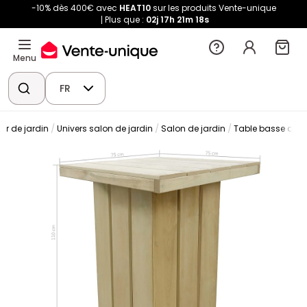
-10% dès 400€ avec
HEAT10
sur les produits Vente-unique
Plus que :
02j
17h
21m
18s
Menu
FR
ier de jardin
Univers salon de jardin
Salon de jardin
Table basse de j