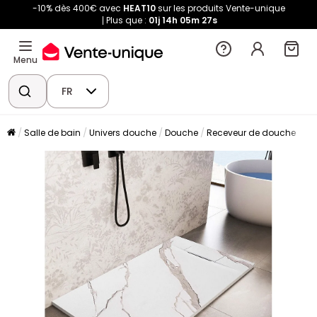
-10% dès 400€ avec
HEAT10
sur les produits Vente-unique
Plus que :
01j
14h
05m
26s
Menu
FR
Salle de bain
Univers douche
Douche
Receveur de douche