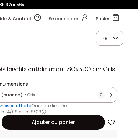
3h
32m
55s
ide & Contact
Se connecter
Panier
FR
apis lavable antidérapant 80x300 cm Gris
€
on
Dimensions
 (nuance) :
Gris
7
ivraison offerte
Quantité limitée
 le 14/08 et le 18/08
Ajouter au panier