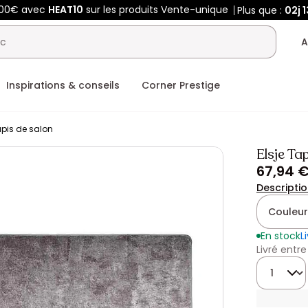
400€ avec
HEAT10
sur les produits Vente-unique
Plus que :
02j
1
A
Inspirations & conseils
Corner Prestige
pis de salon
Elsje T
67,94 
Descripti
Couleur
En stock
L
Livré entre
Quantité