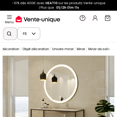
-10% dès 400€ avec
HEAT10
sur les produits Vente-unique
Plus que :
01j
12h
01m
11s
Menu
FR
t décoration
Objet décoration
Univers miroir
Miroir
Miroir de salle de 