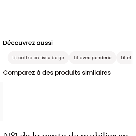
Découvrez aussi
Lit coffre en tissu beige
Lit avec penderie
Lit et t
Comparez à des produits similaires