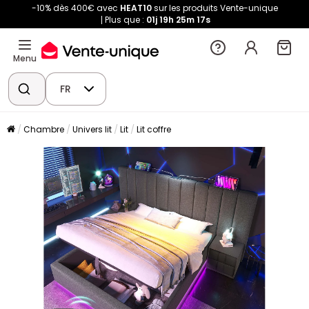
-10% dès 400€ avec
HEAT10
sur les produits Vente-unique
Plus que :
01j
19h
25m
16s
Menu
FR
Chambre
Univers lit
Lit
Lit coffre