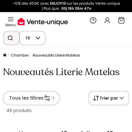
-10% dès 450€ avec
ENJOY10
sur les produits Vente-unique
Plus que :
00j
16h
05m
47s
Menu
FR
Chambre
Nouveautés Literie Matelas
Nouveautés Literie Matelas
Tous les filtres
Trier par
1
46 produits