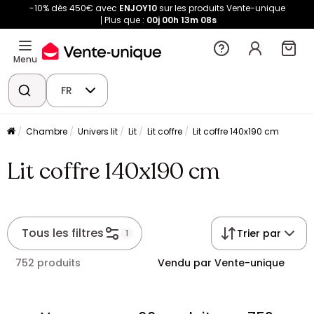
-10% dès 450€ avec
ENJOY10
sur les produits Vente-unique
Plus que :
00j
00h
13m
08s
Menu
FR
Chambre
Univers lit
Lit
Lit coffre
Lit coffre 140x190 cm
Lit coffre 140x190 cm
Tous les filtres
Trier par
1
752 produits
Vendu par Vente-unique