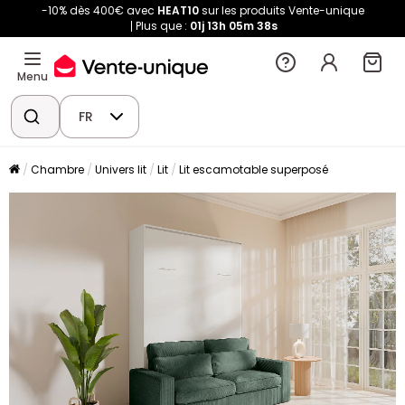
-10% dès 400€ avec
HEAT10
sur les produits Vente-unique
Plus que :
01j
13h
05m
37s
Menu
FR
Chambre
Univers lit
Lit
Lit escamotable superposé