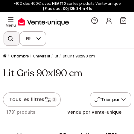
-10% dès 400€ avec
HEAT10
sur les produits Vente-unique
Plus que :
00j
12h
34m
40s
Menu
FR
Chambre
Univers lit
Lit
Lit Gris 90x190 cm
Lit Gris 90x190 cm
Tous les filtres
Trier par
2
1 731 produits
Vendu par Vente-unique